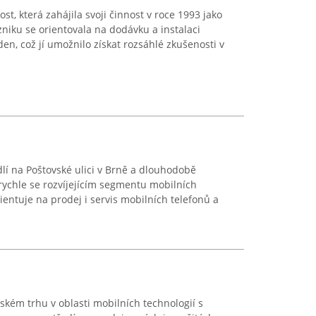
ost, která zahájila svoji činnost v roce 1993 jako
zniku se orientovala na dodávku a instalaci
en, což jí umožnilo získat rozsáhlé zkušenosti v
í na Poštovské ulici v Brně a dlouhodobě
rychle se rozvíjejícím segmentu mobilních
ientuje na prodej i servis mobilních telefonů a
kém trhu v oblasti mobilních technologií s