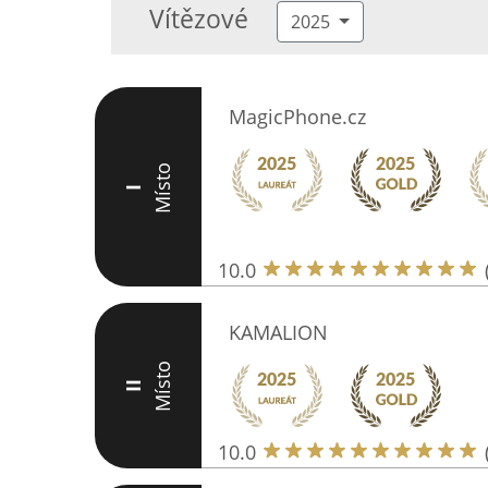
Vítězové
2025
MagicPhone.cz
Místo
I
10.0
KAMALION
Místo
II
10.0