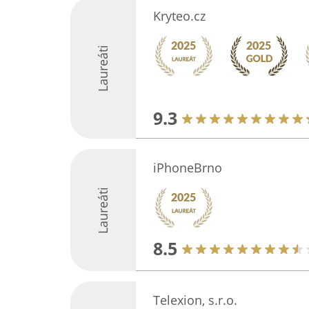
Kryteo.cz
Laureáti
9.3
iPhoneBrno
Laureáti
8.5
Telexion, s.r.o.