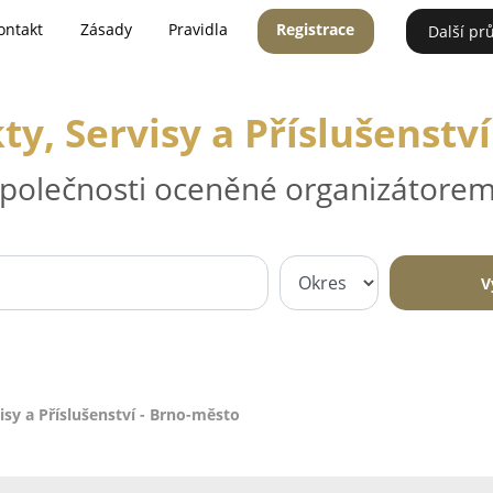
ontakt
Zásady
Pravidla
Registrace
Další pr
y, Servisy a Příslušenstv
 společnosti oceněné organizátorem
V
isy a Příslušenství - Brno-město