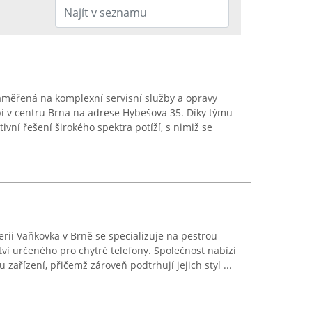
aměřená na komplexní servisní služby a opravy
bí v centru Brna na adrese Hybešova 35. Díky týmu
ivní řešení širokého spektra potíží, s nimiž se
erii Vaňkovka v Brně se specializuje na pestrou
í určeného pro chytré telefony. Společnost nabízí
u zařízení, přičemž zároveň podtrhují jejich styl ...