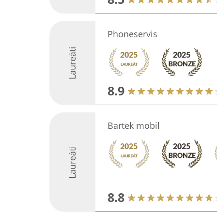
Phoneservis
Laureáti
8.9
Bartek mobil
Laureáti
8.8