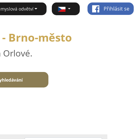
Přihlásit se
ůmyslová odvětví
í - Brno-město
 Orlové.
yhledávání