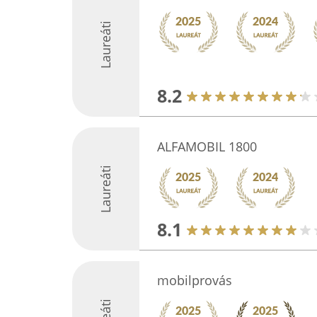
Laureáti
8.2
ALFAMOBIL 1800
Laureáti
8.1
mobilprovás