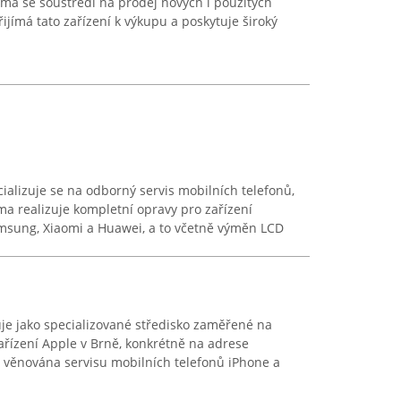
Firma se soustředí na prodej nových i použitých
řijímá tato zařízení k výkupu a poskytuje široký
ializuje se na odborný servis mobilních telefonů,
ma realizuje kompletní opravy pro zařízení
amsung, Xiaomi a Huawei, a to včetně výměn LCD
je jako specializované středisko zaměřené na
zařízení Apple v Brně, konkrétně na adrese
 věnována servisu mobilních telefonů iPhone a