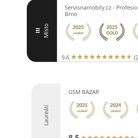
Servisnamobily.cz - Profesio
Brno
Místo
III
9.6
(
GSM BAZAR
Laureáti
8.5