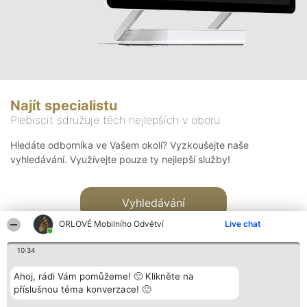
Najít specialistu
Plebiscit sdružuje těch nejlepších v oboru
Hledáte odborníka ve Vašem okolí? Vyzkoušejte naše
vyhledávání. Využívejte pouze ty nejlepší služby!
Vyhledávání
ORLOVÉ Mobilního Odvětví
Live chat
10:34
Ahoj, rádi Vám pomůžeme! 🙂 Klikněte na
příslušnou téma konverzace! 🙂
Organizátor hlasování
Plebiscyt
Kontakt