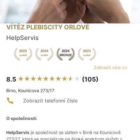
VÍTĚZ PLEBISCITY ORLOVÉ
HelpServis
Zobrazit více >>
8.5
(105)
Brno, Kounicova 273/17
Zobrazit telefonní číslo
O společnosti:
HelpServis
je společnost se sídlem v Brně na Kounicově
273/17, která se specializuje na široké spektrum služeb v