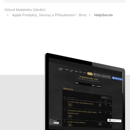
Orlové Mobilního Odvětví
Apple Produkty, Servisy a Příslušenství - Brno
HelpServis