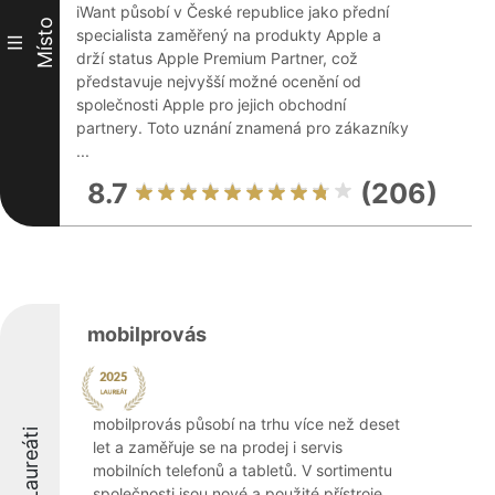
iWant působí v České republice jako přední
Místo
specialista zaměřený na produkty Apple a
III
drží status Apple Premium Partner, což
představuje nejvyšší možné ocenění od
společnosti Apple pro jejich obchodní
partnery. Toto uznání znamená pro zákazníky
...
8.7
(206)
mobilprovás
mobilprovás působí na trhu více než deset
Laureáti
let a zaměřuje se na prodej i servis
mobilních telefonů a tabletů. V sortimentu
společnosti jsou nové a použité přístroje,