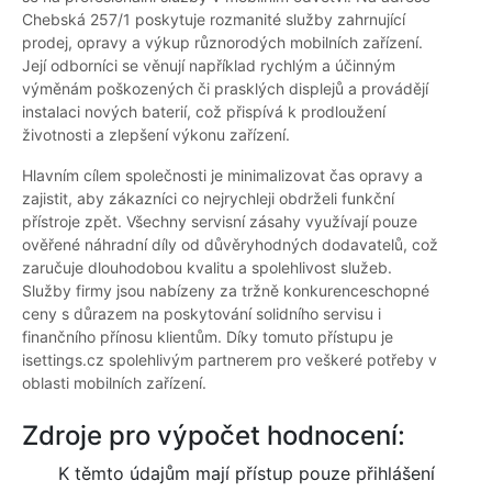
Chebská 257/1 poskytuje rozmanité služby zahrnující
prodej, opravy a výkup různorodých mobilních zařízení.
Její odborníci se věnují například rychlým a účinným
výměnám poškozených či prasklých displejů a provádějí
instalaci nových baterií, což přispívá k prodloužení
životnosti a zlepšení výkonu zařízení.
Hlavním cílem společnosti je minimalizovat čas opravy a
zajistit, aby zákazníci co nejrychleji obdrželi funkční
přístroje zpět. Všechny servisní zásahy využívají pouze
ověřené náhradní díly od důvěryhodných dodavatelů, což
zaručuje dlouhodobou kvalitu a spolehlivost služeb.
Služby firmy jsou nabízeny za tržně konkurenceschopné
ceny s důrazem na poskytování solidního servisu i
finančního přínosu klientům. Díky tomuto přístupu je
isettings.cz spolehlivým partnerem pro veškeré potřeby v
oblasti mobilních zařízení.
Zdroje pro výpočet hodnocení:
K těmto údajům mají přístup pouze přihlášení