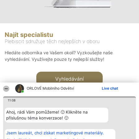
Najít specialistu
Plebiscit sdružuje těch nejlepších v oboru
Hledáte odborníka ve Vašem okolí? Vyzkoušejte naše
vyhledávání. Využívejte pouze ty nejlepší služby!
Vyhledávání
ORLOVÉ Mobilního Odvětví
Live chat
11:08
Ahoj, rádi Vám pomůžeme! 🙂 Klikněte na
příslušnou téma konverzace! 🙂
Organizátor hlasování
Plebiscyt
Kontakt
Bright Side Solutions sp. z o.
Vítězové
Kontakt
Jsem laureát, chci získat marketingové materiály.
o. sp. k.
Seznam všech
ul. Ruska 22
laureátů