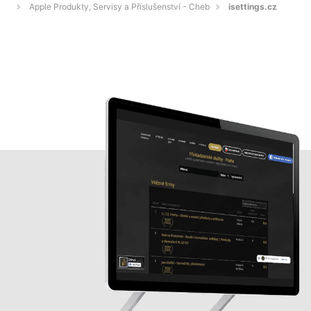
Apple Produkty, Servisy a Příslušenství - Cheb
isettings.cz