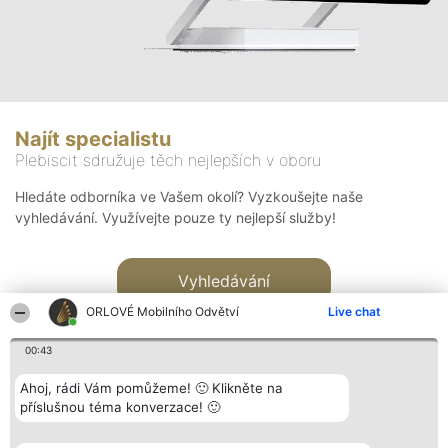
Najít specialistu
Plebiscit sdružuje těch nejlepších v oboru
Hledáte odborníka ve Vašem okolí? Vyzkoušejte naše
vyhledávání. Využívejte pouze ty nejlepší služby!
Vyhledávání
ORLOVÉ Mobilního Odvětví
Live chat
00:43
Ahoj, rádi Vám pomůžeme! 🙂 Klikněte na
příslušnou téma konverzace! 🙂
Organizátor hlasování
Plebiscyt
Kontakt
Bright Side Solutions sp. z o.
Vítězové
Kontakt