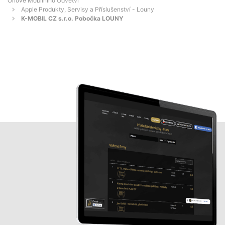
Orlové Mobilního Odvětví
Apple Produkty, Servisy a Příslušenství - Louny
K-MOBIL CZ s.r.o. Pobočka LOUNY