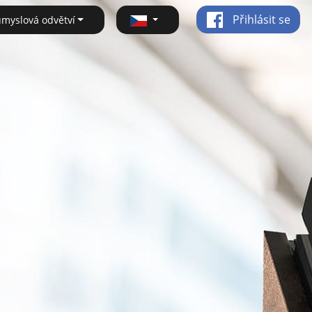
Přihlásit se
ůmyslová odvětví