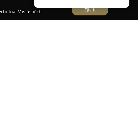
Zjistit
vychutnat Váš úspěch.
voj mobilních zařízení, která výrazně zlepšují
vým postižením. Tyto mobilní telefony jsou od
a slabozraké uživatele, nikoli pouze převzaté
ů, což tvoří jejich zásadní konkurenční
stit co nejjednodušší a intuitivní ovládání.
ou klávesnicí s vysokým kontrastem, pokročilým
m reproduktorem, které společně umožňují
í zařízení. Modely jako Classic 3 přinášejí
ntního asistenta Luna, aplikaci pro vzdálenou