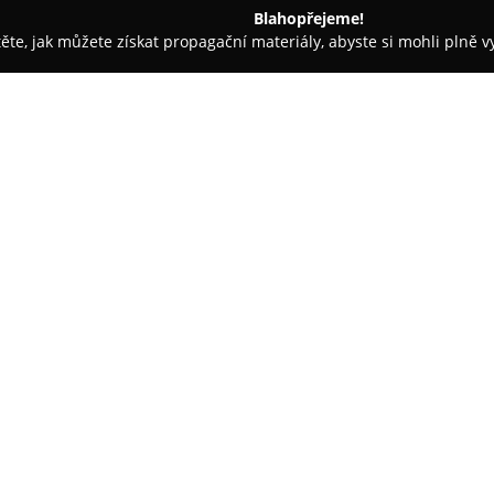
Blahopřejeme!
těte, jak můžete získat propagační materiály, abyste si mohli plně 
y a Příslušenství - Praha
BlindShell (Matapo, a.s.)
O společnosti:
BlindShell
se specializuje na vý
každodenní život osob se zrako
základu navrženy pro nevidomé 
nebo upravené z běžných model
Zobrazit více >>
přednost.
Hlavními cíli společnosti je zaji
Telefony jsou vybaveny hmatov
hlasovým ovládáním a výkonný
komfortní komunikaci a používán
inovace jako například intelige