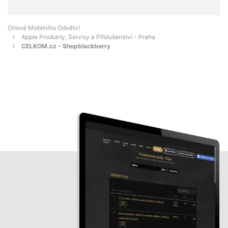
Orlové Mobilního Odvětví
Apple Produkty, Servisy a Příslušenství - Praha
CELKOM.cz - Shopblackberry