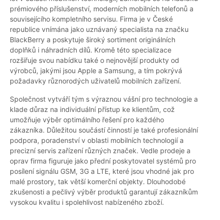
prémiového příslušenství, moderních mobilních telefonů a
souvisejícího kompletního servisu. Firma je v České
republice vnímána jako uznávaný specialista na značku
BlackBerry a poskytuje široký sortiment originálních
doplňků i náhradních dílů. Kromě této specializace
rozšiřuje svou nabídku také o nejnovější produkty od
výrobců, jakými jsou Apple a Samsung, a tím pokrývá
požadavky různorodých uživatelů mobilních zařízení.
Společnost vytváří tým s výraznou vášní pro technologie a
klade důraz na individuální přístup ke klientům, což
umožňuje výběr optimálního řešení pro každého
zákazníka. Důležitou součástí činností je také profesionální
podpora, poradenství v oblasti mobilních technologií a
precizní servis zařízení různých značek. Vedle prodeje a
oprav firma figuruje jako přední poskytovatel systémů pro
posílení signálu GSM, 3G a LTE, které jsou vhodné jak pro
malé prostory, tak větší komerční objekty. Dlouhodobé
zkušenosti a pečlivý výběr produktů garantují zákazníkům
vysokou kvalitu i spolehlivost nabízeného zboží.