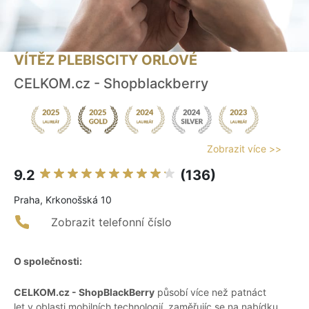
VÍTĚZ PLEBISCITY ORLOVÉ
CELKOM.cz - Shopblackberry
Zobrazit více >>
9.2
(136)
Praha, Krkonošská 10
Zobrazit telefonní číslo
O společnosti:
CELKOM.cz - ShopBlackBerry
působí více než patnáct
let v oblasti mobilních technologií, zaměřujíc se na nabídku