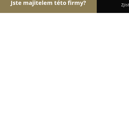
Jste majitelem této firmy?
Zjis
Orlové Mobilního Odvětví
Apple Produkty, Servis
MOBIL4U (Konečná)
9.4
(26)
Držovice, Konečná 452/23
Zobrazit telefonní číslo