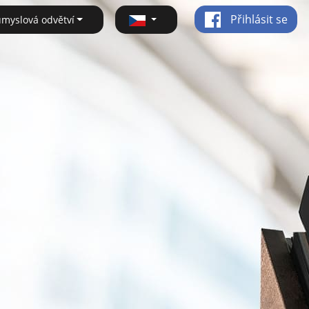
Přihlásit se
ůmyslová odvětví