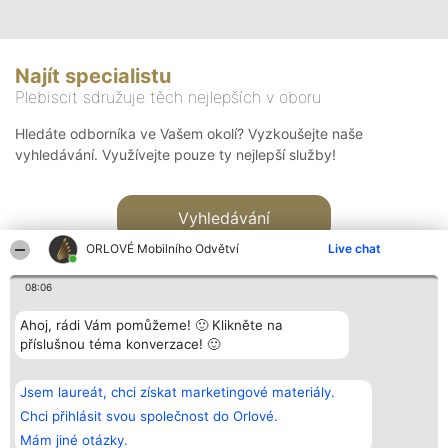
Najít specialistu
Plebiscit sdružuje těch nejlepších v oboru
Hledáte odborníka ve Vašem okolí? Vyzkoušejte naše
vyhledávání. Využívejte pouze ty nejlepší služby!
Vyhledávání
ORLOVÉ Mobilního Odvětví
Live chat
08:06
Ahoj, rádi Vám pomůžeme! 🙂 Klikněte na
příslušnou téma konverzace! 🙂
Organizátor hlasování
Plebiscyt
Kontakt
Bright Side Solutions sp. z o.
Vítězové
Kontakt
Jsem laureát, chci získat marketingové materiály.
o. sp. k.
Seznam všech
ul. Ruska 22
laureátů
Chci přihlásit svou společnost do Orlové.
Wrocław 50-079
Zásady
Mám jiné otázky.
KRS 0000749100 | Regon
Pravidla