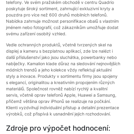
telefony. Ve svém pražském obchodě v centru Quadrio
poskytuje široký sortiment, zahrnující exkluzivní kryty a
pouzdra pro více než 600 druhů mobilních telefonů.
Nabídka zahrnuje možnost personifikace obalů s vlastním
jménem nebo fotografií, což zákazníkům umožňuje dodat
svému zařízení osobitý vzhled.
Vedle ochranných produktů, včetně tvrzených skel na
displej a kameru s bezplatnou aplikací, zde lze nalézt i
další příslušenství jako jsou sluchátka, powerbanky nebo
nabíječky. Kamalion klade důraz na sledování nejnovějších
módních trendů a jeho kolekce vždy reflektují aktuální
styly a inovace. Produkty v sortimentu firmy jsou spojeny
s elegancí, originalitou a kreativním propojením různých
materiálů. Společnost rovněž nabízí rychlý a kvalitní
servis, včetně oprav telefonů Apple, Huawei a Samsung,
přičemž většina oprav iPhonů se realizuje na počkání.
Klienti vyzdvihují individuální přístup a detailní prezentace
výrobků, což přispívá k usnadnění jejich rozhodování.
Zdroje pro výpočet hodnocení: