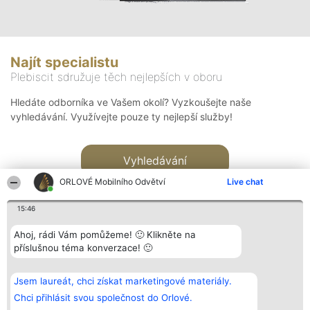
Najít specialistu
Plebiscit sdružuje těch nejlepších v oboru
Hledáte odborníka ve Vašem okolí? Vyzkoušejte naše
vyhledávání. Využívejte pouze ty nejlepší služby!
Vyhledávání
ORLOVÉ Mobilního Odvětví
Live chat
15:46
Ahoj, rádi Vám pomůžeme! 🙂 Klikněte na
příslušnou téma konverzace! 🙂
Organizátor hlasování
Plebiscyt
Kontakt
Bright Side Solutions sp. z o.
Vítězové
Kontakt
Jsem laureát, chci získat marketingové materiály.
o. sp. k.
Seznam všech
ul. Ruska 22
laureátů
Chci přihlásit svou společnost do Orlové.
Wrocław 50-079
Zásady