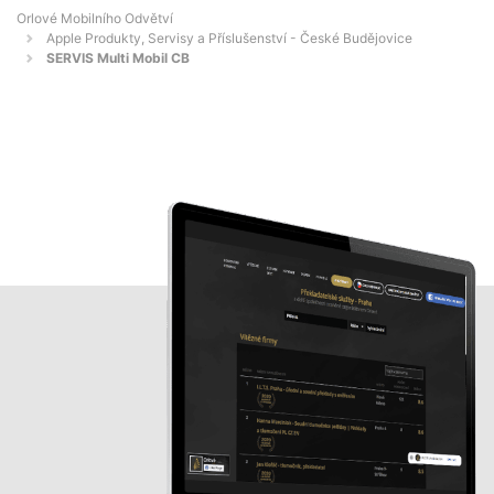
Orlové Mobilního Odvětví
Apple Produkty, Servisy a Příslušenství - České Budějovice
SERVIS Multi Mobil CB