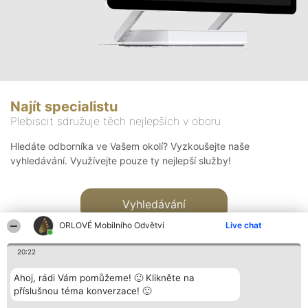
Najít specialistu
Plebiscit sdružuje těch nejlepších v oboru
Hledáte odborníka ve Vašem okolí? Vyzkoušejte naše
vyhledávání. Využívejte pouze ty nejlepší služby!
Vyhledávání
ORLOVÉ Mobilního Odvětví
Live chat
20:22
Ahoj, rádi Vám pomůžeme! 🙂 Klikněte na
příslušnou téma konverzace! 🙂
Organizátor hlasování
Plebiscyt
Kontakt