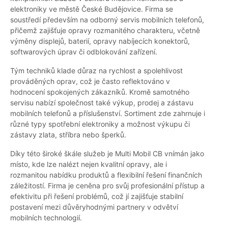
elektroniky ve městě České Budějovice. Firma se
soustředí především na odborný servis mobilních telefonů,
přičemž zajišťuje opravy rozmanitého charakteru, včetně
výměny displejů, baterií, opravy nabíjecích konektorů,
softwarových úprav či odblokování zařízení.
Tým techniků klade důraz na rychlost a spolehlivost
prováděných oprav, což je často reflektováno v
hodnocení spokojených zákazníků. Kromě samotného
servisu nabízí společnost také výkup, prodej a zástavu
mobilních telefonů a příslušenství. Sortiment zde zahrnuje i
různé typy spotřební elektroniky a možnost výkupu či
zástavy zlata, stříbra nebo šperků.
Díky této široké škále služeb je Multi Mobil CB vnímán jako
místo, kde lze nalézt nejen kvalitní opravy, ale i
rozmanitou nabídku produktů a flexibilní řešení finančních
záležitostí. Firma je ceněna pro svůj profesionální přístup a
efektivitu při řešení problémů, což jí zajišťuje stabilní
postavení mezi důvěryhodnými partnery v odvětví
mobilních technologií.