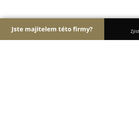
Jste majitelem této firmy?
Zjis
Orlové Mobilního Odvětví
Apple Produkty, Servis
Mobilmajak.cz
9.5
(82)
Vsetín, Smetanova 2360 755 01