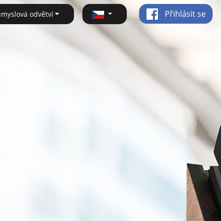
Přihlásit se
ůmyslová odvětví