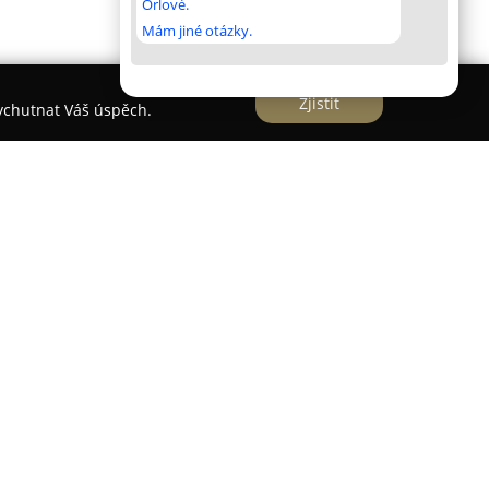
Orlové.
Mám jiné otázky.
Zjistit
vychutnat Váš úspěch.
bí ve Vsetíně v oblasti mobilních technologií jako
o spektra služeb. Zaměřuje se na prodej nových i
, přičemž klade důraz na kompletní sortiment
ajišťuje rychlé a účinné řešení obtíží s mobilními
 zkušenosti, jejichž počátky sahají k roku 2006,
házející z detailní znalosti trhu a aktuálních