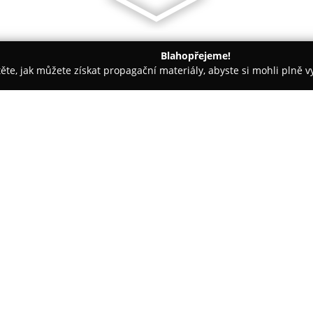
Blahopřejeme!
těte, jak můžete získat propagační materiály, abyste si mohli plně 
y a Příslušenství - Vsetín
Mobilmajak.cz
O společnosti:
Společnost
Mobilmajak.cz
půso
důvěryhodný dodavatel širokéh
bazarových mobilních telefonů
příslušenství. Odborný servis z
zařízeními. Firma má dlouholeté
což umožňuje nabízet služby vyc
trendů.