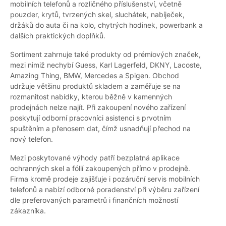
mobilních telefonů a rozličného příslušenství, včetně
pouzder, krytů, tvrzených skel, sluchátek, nabíječek,
držáků do auta či na kolo, chytrých hodinek, powerbank a
dalších praktických doplňků.
Sortiment zahrnuje také produkty od prémiových značek,
mezi nimiž nechybí Guess, Karl Lagerfeld, DKNY, Lacoste,
Amazing Thing, BMW, Mercedes a Spigen. Obchod
udržuje většinu produktů skladem a zaměřuje se na
rozmanitost nabídky, kterou běžně v kamenných
prodejnách nelze najít. Při zakoupení nového zařízení
poskytují odborní pracovníci asistenci s prvotním
spuštěním a přenosem dat, čímž usnadňují přechod na
nový telefon.
Mezi poskytované výhody patří bezplatná aplikace
ochranných skel a fólií zakoupených přímo v prodejně.
Firma kromě prodeje zajišťuje i pozáruční servis mobilních
telefonů a nabízí odborné poradenství při výběru zařízení
dle preferovaných parametrů i finančních možností
zákazníka.