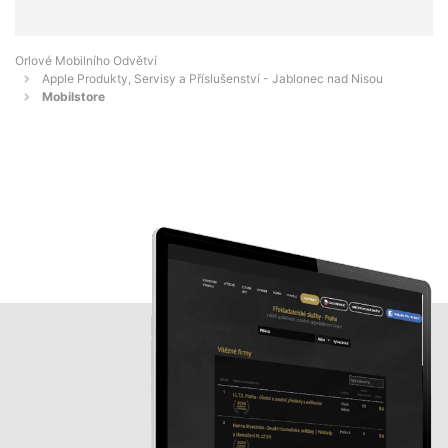
Orlové Mobilního Odvětví
Apple Produkty, Servisy a Příslušenství - Jablonec nad Nisou
Mobilstore