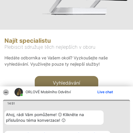
Najít specialistu
Plebiscit sdružuje těch nejlepších v oboru
Hledáte odborníka ve Vašem okolí? Vyzkoušejte naše
vyhledávání. Využívejte pouze ty nejlepší služby!
Vyhledávání
ORLOVÉ Mobilního Odvětví
Live chat
14:51
Ahoj, rádi Vám pomůžeme! 🙂 Klikněte na
příslušnou téma konverzace! 🙂
Organizátor hlasování
Plebiscyt
Kontakt
Bright Side Solutions sp. z o.
Vítězové
Kontakt