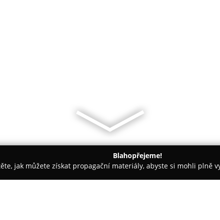
Blahopřejeme!
těte, jak můžete získat propagační materiály, abyste si mohli plně 
y a Příslušenství - České Budějovice
NOCO