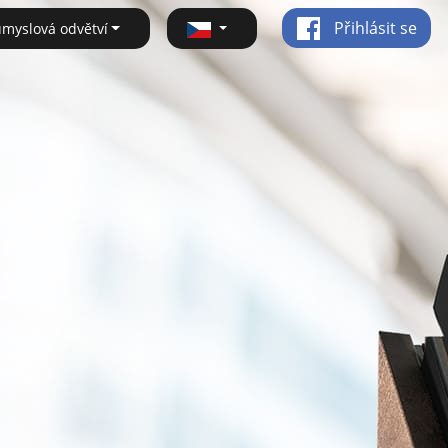
Přihlásit se
ůmyslová odvětví