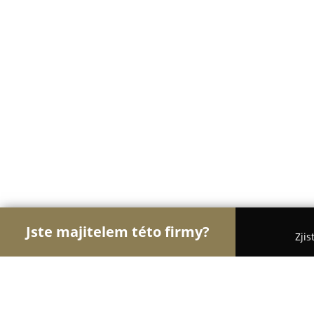
Jste majitelem této firmy?
Zjis
Orlové Mobilního Odvětví
Apple Produkty, Servis