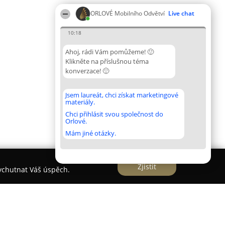
ORLOVÉ Mobilního Odvětví
Live chat
10:18
Ahoj, rádi Vám pomůžeme! 🙂
Klikněte na příslušnou téma
konverzace! 🙂
Jsem laureát, chci získat marketingové
materiály.
Chci přihlásit svou společnost do
Orlové.
Mám jiné otázky.
Zjistit
vychutnat Váš úspěch.