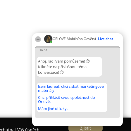
ORLOVÉ Mobilního Odvětví
Live chat
16:54
Ahoj, rádi Vám pomůžeme! 🙂
Klikněte na příslušnou téma
konverzace! 🙂
Jsem laureát, chci získat marketingové
materiály.
Chci přihlásit svou společnost do
Orlové.
Mám jiné otázky.
Zjistit
vychutnat Váš úspěch.