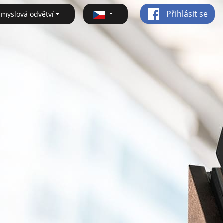
Přihlásit se
ůmyslová odvětví