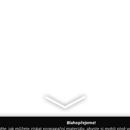
Blahopřejeme!
těte, jak můžete získat propagační materiály, abyste si mohli plně 