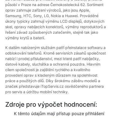
působí v Praze na adrese Černokostelecká 62. Sortiment
oprav zahrnuje zařízení výrobců, jako jsou Apple,
Samsung, HTC, Sony, LG, Nokia a Huawei. Prováděné
úkony typicky zahrnují výměnu LCD displejů, dotykových
skel, opravy nabíjecích konektorů, výměny reproduktorů a
řešení závad způsobených zatečením, stejně tak jako
výměny krytů a baterií.
K dalším nabízeným službám patří přeinstalace softwaru a
odblokování telefonů. Kromě servisních zásahů společnost
nabízí i prodej příslušenství, mezi které patří nabíječky,
datové kabely, sluchátka a ochranná pouzdra. Hlavním
cílem společnosti je zajištění rychlého a kvalitního
provedení oprav s kladeným důrazem na spolehlivost
práce a použitých dílů. Díky širokému záběru modelů a
značek představuje iTopServis.cz osvědčeného partnera
pro servis a údržbu mobilní techniky.
Zdroje pro výpočet hodnocení:
K těmto údajům mají přístup pouze přihlášení