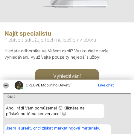
Najít specialistu
Plebiscit sdružuje těch nejlepších v oboru
Hledáte odborníka ve Vašem okolí? Vyzkoušejte naše
vyhledávání. Využívejte pouze ty nejlepší služby!
Vyhledávání
ORLOVÉ Mobilního Odvětví
Live chat
06:12
Ahoj, rádi Vám pomůžeme! 🙂 Klikněte na
příslušnou téma konverzace! 🙂
Organizátor hlasování
Plebiscyt
Kontakt
Bright Side Solutions sp. z o.
Vítězové
Kontakt
Jsem laureát, chci získat marketingové materiály.
o. sp. k.
Seznam všech
ul. Ruska 22
laureátů