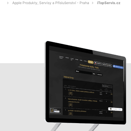
Apple Produkty, Servisy a Příslušenství - Praha
iTopServis.cz