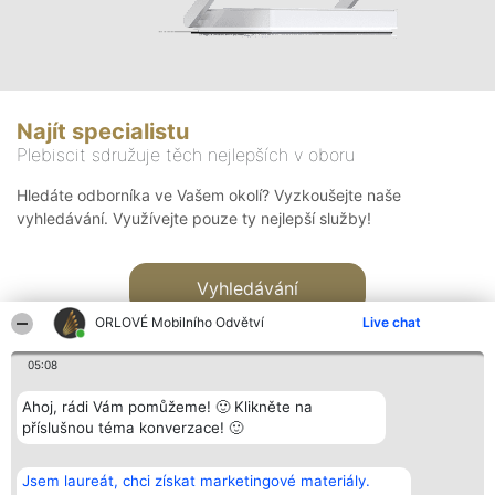
Najít specialistu
Plebiscit sdružuje těch nejlepších v oboru
Hledáte odborníka ve Vašem okolí? Vyzkoušejte naše
vyhledávání. Využívejte pouze ty nejlepší služby!
Vyhledávání
ORLOVÉ Mobilního Odvětví
Live chat
05:08
Ahoj, rádi Vám pomůžeme! 🙂 Klikněte na
příslušnou téma konverzace! 🙂
Organizátor hlasování
Plebiscyt
Kontakt
Bright Side Solutions sp. z o.
Vítězové
Kontakt
Jsem laureát, chci získat marketingové materiály.
o. sp. k.
Seznam všech