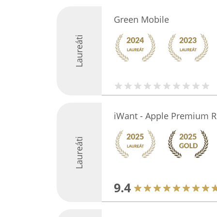
Green Mobile
Laureáti
iWant - Apple Premium R
Laureáti
9.4