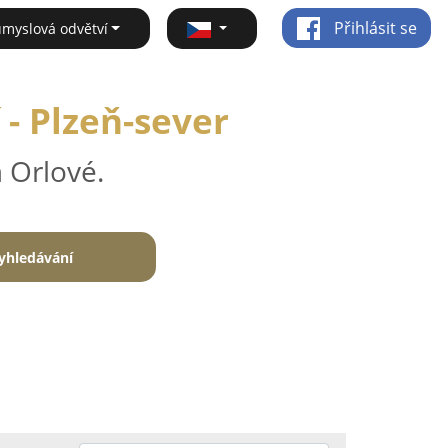
Přihlásit se
ůmyslová odvětví
 - Plzeň-sever
 Orlové.
yhledávání