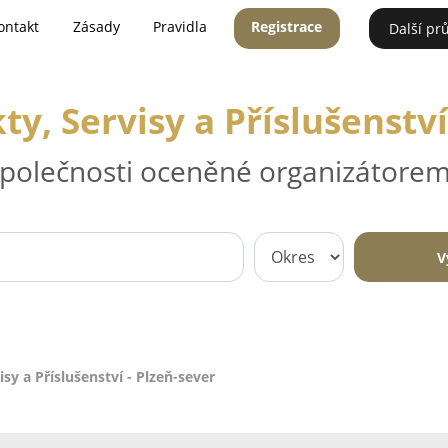
ontakt
Zásady
Pravidla
Registrace
Další pr
y, Servisy a Příslušenství
 společnosti oceněné organizátorem
V
sy a Příslušenství - Plzeň-sever