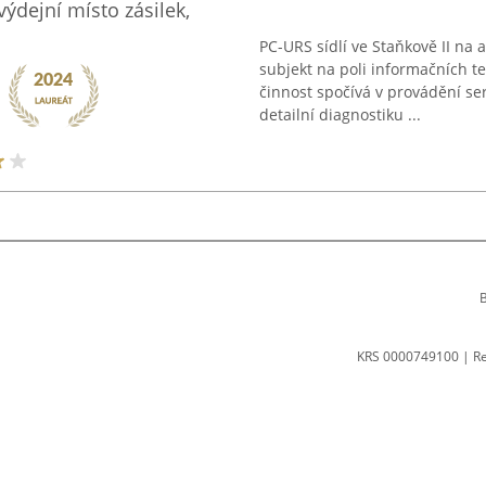
výdejní místo zásilek,
PC-URS sídlí ve Staňkově II na
subjekt na poli informačních te
činnost spočívá v provádění se
detailní diagnostiku ...
B
KRS 0000749100 | R