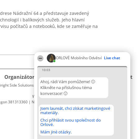
 adrese Nádražní 64 a představuje zavedený
chnologií i balíkových služeb. Jeho hlavní
rvisu počítačů a notebooků, kde se zaměřuje na
ORLOVÉ Mobilního Odvětví
Live chat
10:03
Organizátor hlasování
Plebiscyt
Kontakt
Ahoj, rádi Vám pomůžeme! 🙂
right Side Solutions sp. z o. o. sp. k.
Vítězové
Kontakt
Klikněte na příslušnou téma
ul. Ruska 22
Seznam
konverzace! 🙂
Wrocław 50-079
všech
egon 381313360 | NIP 8943132676
laureátů
Zásady
Jsem laureát, chci získat marketingové
materiály.
Pravidla
Zásady
Chci přihlásit svou společnost do
Orlové.
ochrany
osobních
Mám jiné otázky.
údajů