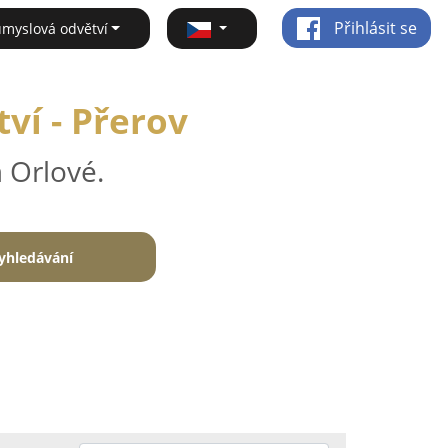
Přihlásit se
ůmyslová odvětví
ví - Přerov
 Orlové.
yhledávání