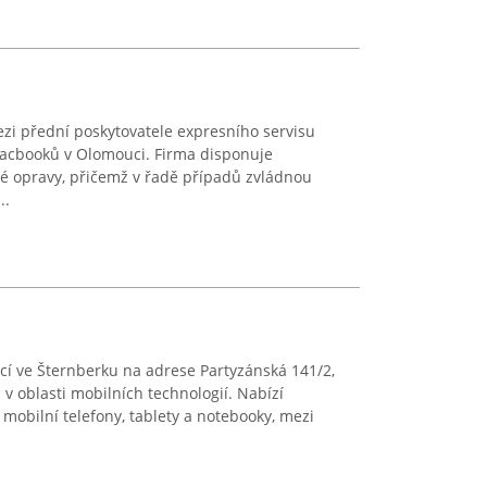
zi přední poskytovatele expresního servisu
 Macbooků v Olomouci. Firma disponuje
vé opravy, přičemž v řadě případů zvládnou
..
lící ve Šternberku na adrese Partyzánská 141/2,
 v oblasti mobilních technologií. Nabízí
obilní telefony, tablety a notebooky, mezi