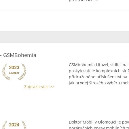
el - GSMBohemia
GSMbohemia Litovel, sídlící na Š
poskytovatele komplexních služ
přidruženého příslušenství na
jak prodej širokého výběru mobi
Zobrazit více >>
Doktor Mobil v Olomouci je pov
pozáručních oprav mobilních te