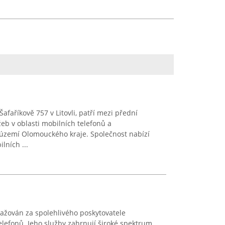
afaříkově 757 v Litovli, patří mezi přední
eb v oblasti mobilních telefonů a
 území Olomouckého kraje. Společnost nabízí
lních ...
ažován za spolehlivého poskytovatele
lefonů. Jeho služby zahrnují široké spektrum