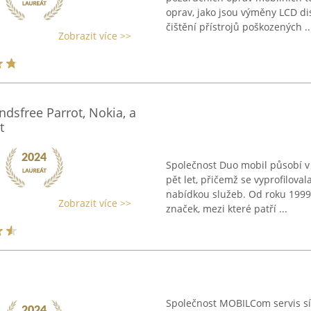
oprav, jako jsou výměny LCD dis
čištění přístrojů poškozených ..
Zobrazit více >>
sfree Parrot, Nokia, a
t
Společnost Duo mobil působí v 
pět let, přičemž se vyprofilova
nabídkou služeb. Od roku 1999
Zobrazit více >>
značek, mezi které patří ...
Společnost MOBILCom servis síd