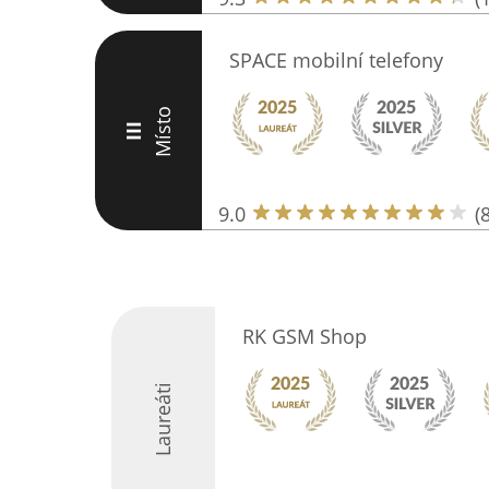
SPACE mobilní telefony
Místo
III
9.0
(
RK GSM Shop
Laureáti