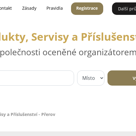
ontakt
Zásady
Pravidla
Registrace
Další pr
ukty, Servisy a Příslušenst
 společnosti oceněné organizátorem
V
sy a Příslušenství - Přerov