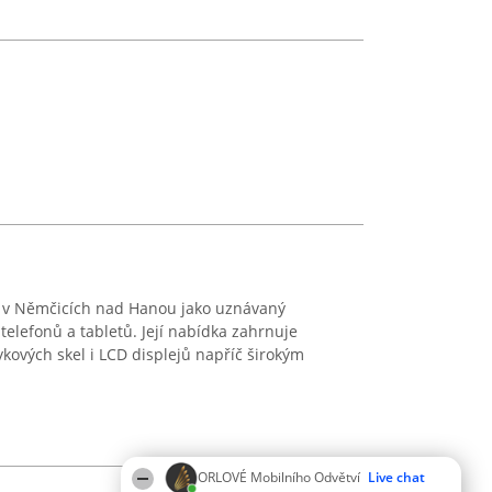
í v Němčicích nad Hanou jako uznávaný
 telefonů a tabletů. Její nabídka zahrnuje
ových skel i LCD displejů napříč širokým
ORLOVÉ Mobilního Odvětví
Live chat