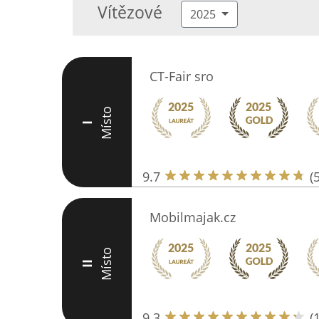
Vítězové
2025
CT-Fair sro
Místo
I
9.7
(
Mobilmajak.cz
Místo
II
9.3
(