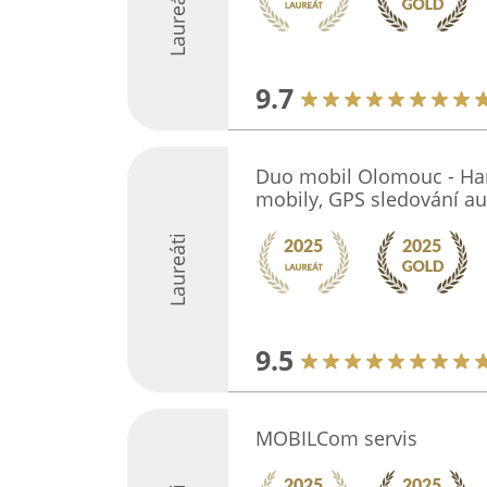
Laureáti
9.7
Duo mobil Olomouc - Hand
mobily, GPS sledování au
Laureáti
9.5
MOBILCom servis