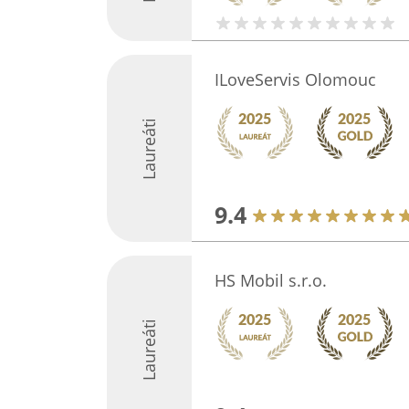
ILoveServis Olomouc
Laureáti
9.4
HS Mobil s.r.o.
Laureáti