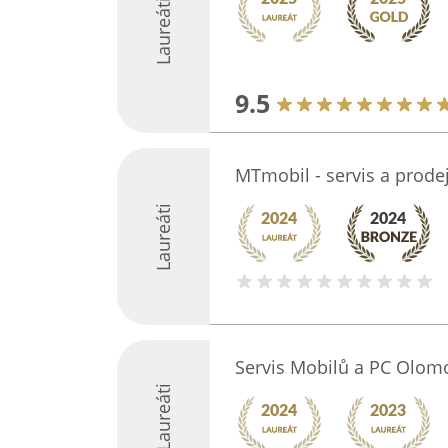
Laureáti
9.5
MTmobil - servis a prode
Laureáti
Servis Mobilů a PC Olom
Laureáti